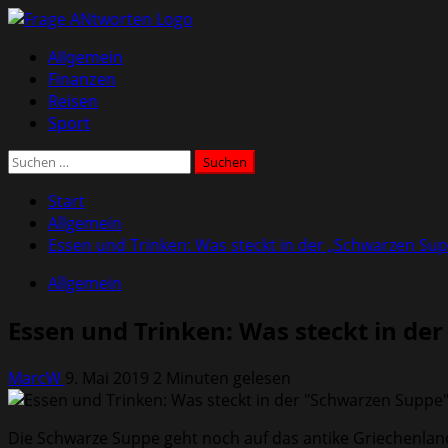
Zum
Inhalt
Primäres
Allgemein
springen
Menü
Finanzen
Reisen
Sport
Suchen
nach:
Start
Allgemein
Essen und Trinken: Was steckt in der „Schwarzen Su
Allgemein
Essen und Trinken: Was steckt in de
MarcW
9. Mai 2019
2 Minuten gelesen
Die Schwarze Suppe geht noch auf das antike Griechenland 