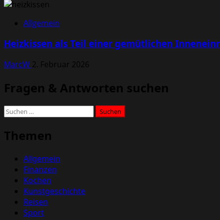
Allgemein
Heizkissen als Teil einer gemütlichen Innenein
MarcW
2. Februar 2026
Fragen & Antworten suchen
Suchen
nach:
Themen
Allgemein
Finanzen
Kochen
Kunstgeschichte
Reisen
Sport