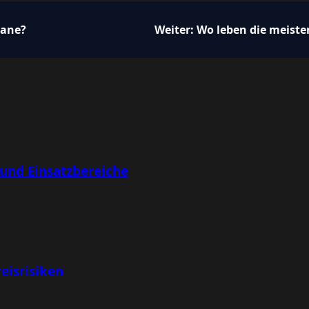
gane?
Weiter:
Wo leben die meiste
 und Einsatzbereiche
eisrisiken