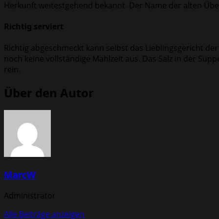
Herkunft weitestgehend bekannt. Der Name der alten Übe
Richtig serviert
Richtig abgeschmeckt kann selbst das Lieblingsgericht der
noch keine vollständige Mahlzeit aus. Das Salz in der Sup
rein.
Über den Autor
MarcW
Administrator
Alle Beiträge anzeigen