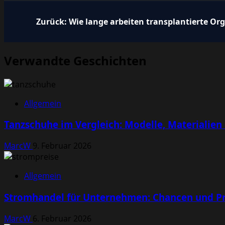
Beitragsnavigation
Zurück:
Wie lange arbeiten transplantierte Or
Verwandte Geschichten
Allgemein
Tanzschuhe im Vergleich: Modelle, Materialien
MarcW
9. Februar 2026
Allgemein
Stromhandel für Unternehmen: Chancen und Pr
MarcW
6. Februar 2026