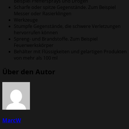
Beispiel Pfeffersprays und Drogen
Scharfe oder spitze Gegenstände. Zum Beispiel
Messer oder Rasierklingen
Werkzeuge
Stumpfe Gegenstände, die schwere Verletzungen
hervorrufen können
Spreng- und Brandstoffe. Zum Beispiel
Feuerwerkskörper
Behälter mit Flüssigkeiten und gelartigen Produkten
von mehr als 100 ml
Über den Autor
MarcW