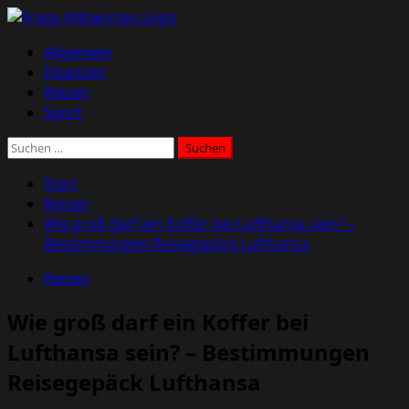
Zum
Inhalt
Primäres
Allgemein
springen
Menü
Finanzen
Reisen
Sport
Suchen
nach:
Start
Reisen
Wie groß darf ein Koffer bei Lufthansa sein? –
Bestimmungen Reisegepäck Lufthansa
Reisen
Wie groß darf ein Koffer bei
Lufthansa sein? – Bestimmungen
Reisegepäck Lufthansa