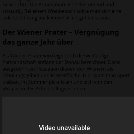
Geschichte. Die Atmosphäre ist beklemmend und
schaurig. Bei einem Wienbesuch sollte man sich eine
solche Führung auf keinen Fall entgehen lassen.
Der Wiener Prater – Vergnügung
das ganze Jahr über
Als Wiener Prater wird eigentlich die weitläufige
Parklandschaft entlang der Donau bezeichnet. Diese
ausgedehnten Flussauen dienen den Wienern als
Erholungsgebiet und Freizeitfläche. Hier kann man Sport
treiben, im Sommer picknicken und sich von den
Strapazen des Arbeitsalltags erholen.