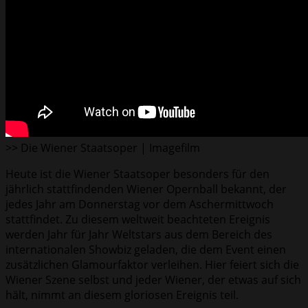
>> Die Wiener Staatsoper | Imagefilm
Heute ist die Wiener Staatsoper besonders für den
jährlich stattfindenden Wiener Opernball bekannt, der
jedes Jahr am Donnerstag vor dem Aschermittwoch
stattfindet. Zu diesem weltweit beachteten Ereignis
werden Jahr für Jahr Weltstars aus dem Bereich des
internationalen Showbiz geladen, die dem Event einen
zusätzlichen Glamourfaktor verleihen. Hier feiert sich die
Wiener Szene selbst und jeder Wiener, der etwas auf sich
hält, nimmt an diesem gloriosen Ereignis teil.