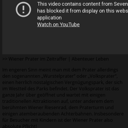
>> Wiener Prater im Zeitraffer | Abenteuer Leben
Im engeren Sinn meint man mit dem Prater allerdings
den sogenannten „Wurstelprater“ oder „Volksprater“,
einen herrlich nostalgischen Vergnügungspark, der sich
im Westteil des Parks befindet. Der Volksprater ist das
ganze Jahr über geöffnet und wartet mit einigen
traditionellen Attraktionen auf, unter anderem dem
berühmten Wiener Riesenrad, dem Praterturm und
einigen atemberaubenden Achterbahnen. Insbesondere
für Besucher mit Kindern ist der Wiener Prater also
absolute Pflicht!