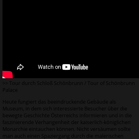
>> Tour durch Schloß Schönbrunn / Tour of Schönbrunn
Palace
Heute fungiert das beeindruckende Gebäude als
Museum, in dem sich interessierte Besucher über die
bewegte Geschichte Österreichs informieren und in die
faszinierende Verhangenheit der kaiserlich-königlichen
Monarchie eintauchen können. Nicht versäumen sollte
man auch einen Spaziergang durch die malerischen