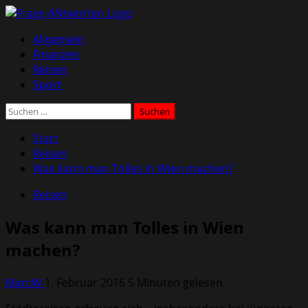
Zum
Inhalt
Primäres
Allgemein
springen
Menü
Finanzen
Reisen
Sport
Suchen
nach:
Start
Reisen
Was kann man Tolles in Wien machen?
Reisen
Was kann man Tolles in Wien
machen?
MarcW
1. Februar 2016
5 Minuten gelesen