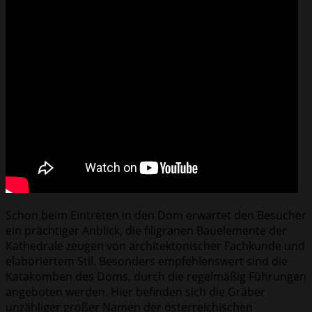
Schon beim Eintreten in den Dom erwartet den Besucher
ein prächtiger Anblick, die filigranen Bauelemente der
Kathedrale zeugen von architektonischer Fachkunde und
elaboriertem Stil. Besonders empfehlenswert sind die
Katakomben des Doms, durch die regelmäßig Führungen
angeboten werden. Hier befinden sich die Gräber
unzähliger großer Namen der österreichischen