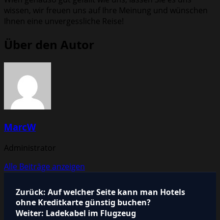
wissen, wir freuen uns auf Ihre Meinung und wünschen
Ihnen eine unvergessliche Reise!
Über den Autor
MarcW
Administrator
Alle Beiträge anzeigen
Beitragsnavigation
Zurück:
Auf welcher Seite kann man Hotels
ohne Kreditkarte günstig buchen?
Weiter:
Ladekabel im Flugzeug