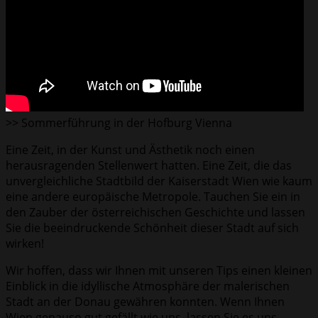
>> Sommerführung in der Hofburg Vienna
Eine Zeit, in der Kunst und Ästhetik noch einen
herausragenden Stellenwert hatten. Eine Zeit, die das
unvergleichliche Stadtbild der Kaiserstadt Wien wie kaum
eine andere europäische Metropole. Tauchen Sie ein in
den Zauber der österreichischen Geschichte und lassen
Sie die beeindruckende Schönheit dieser Stadt auf sich
wirken!
Wir hoffen, dass wir Ihnen mit unseren Tips einen kleinen
Einblick in die idyllische Atmosphäre der malerischen
Stadt an der Donau gewähren konnten. Wenn Ihnen
Wien genauso gut gefällt wie uns, lassen Sie es uns