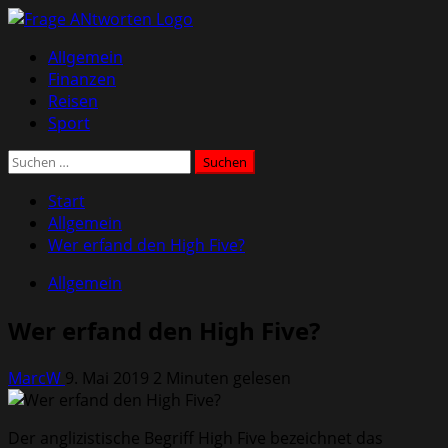
Zum
Inhalt
Primäres
Allgemein
springen
Menü
Finanzen
Reisen
Sport
Suchen
nach:
Start
Allgemein
Wer erfand den High Five?
Allgemein
Wer erfand den High Five?
MarcW
9. Mai 2019
2 Minuten gelesen
Der anglizistische Begriff High Five bezeichnet das